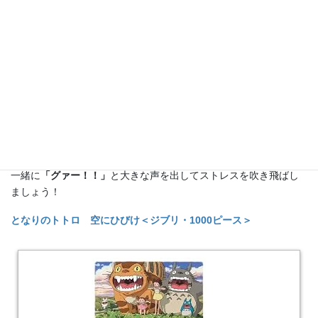
元気な声がこちらまで届いてきそうな躍動感のあるイラスト
で
す。
落ち込んでいるときに見ると、
元気
を分けてもらえます。
一緒に
「グァー！！」
と大きな声を出してストレスを吹き飛ばし
ましょう！
となりのトトロ 空にひびけ＜ジブリ・1000ピース＞