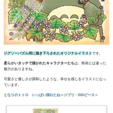
ジグソーパズル用に描き下ろされたオリジナルイラスト
です。
柔らかいタッチで描かれたキャラクターたち
は、映画とは違った
魅力がありますね。
可愛さと優しさが調和したような、幸せを感じるイラストになっ
ています。
となりのトトロ いっぱい採れたね＜ジブリ・500ピース＞