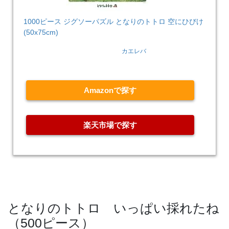
1000ピース ジグソーパズル となりのトトロ 空にひびけ
(50x75cm)
posted with
カエレバ
エンスカイ(ENSKY)
Amazonで探す
楽天市場で探す
となりのトトロ いっぱい採れたね
（500ピース）