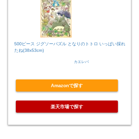
500ピース ジグソーパズル となりのトトロ いっぱい採れ
たね(38x53cm)
posted with
カエレバ
エンスカイ(ENSKY) 2015-10-31
Amazonで探す
楽天市場で探す