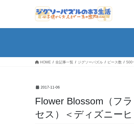
コ
ナ
ン
ビ
テ
ゲ
ン
ー
ツ
シ
へ
ョ
ス
ン
キ
に
ッ
移
HOME
全記事一覧
ジグソーパズル
ピース数
500
プ
動
2017-11-06
Flower Blosso
セス）＜ディズニーヒ