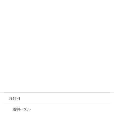
カテゴリー
ジグソーパズル
ピース数
~199
200~499
500~999
1000~1999
2000~
種類別
透明パズル